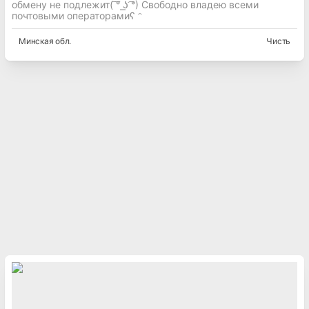
обмену не подлежит( ͠° ͟ʖ ͡°) Свободно владею всеми
почтовыми операторамиʕ ᵔ
Минская
обл.
Чисть