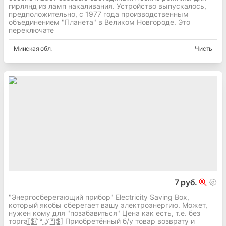
гирлянд из ламп накаливания. Устройство выпускалось,
предположительно, с 1977 года производственным
объединением "Планета" в Великом Новгороде. Это
переключате
Минская
обл.
Чисть
7 руб.
"Энергосберегающий прибор" Electricity Saving Box,
который якобы сберегает вашу электроэнергию. Может,
нужен кому для "позабавиться" Цена как есть, т.е. без
торга[̲̅$̲̅(̲̅ ͡° ͜ʖ ͡°̲̅)̲̅$̲̅] Приобретённый б/у товар возврату и