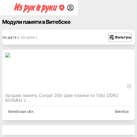
Модули памяти в Витебске
по дате
по цене
Фильтры
продам память Corsair 2Gb (две планки по 1Gb) DDR2
800MHz с ...
Витебская
обл.
Витебск