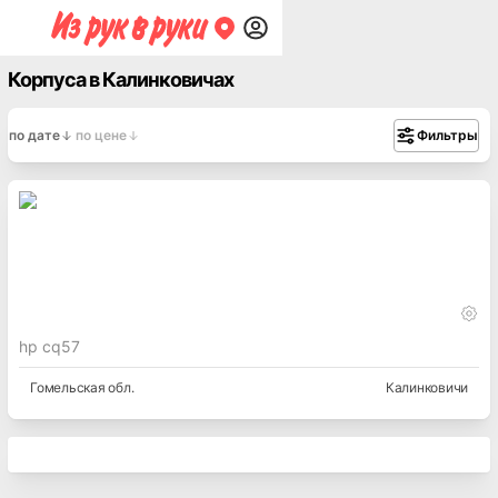
Корпуса в Калинковичах
по дате
по цене
Фильтры
hp cq57
Гомельская
обл.
Калинковичи