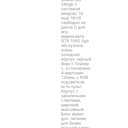
240gb с
системой
виндовс 10
ещё 181гб
свободно на
диске D для
игр,
видеокарта
GTX 1060 3gb
обслужена
очень
холодная,
корпус черный
Фирст Плаеер
с, установлено
4 вертушек
120мм, с RGB
подсветкой,
есть пульт.
Корпус с
закалеными
стеклами,
широкий,
массивный.
Блок имеет
доп. питание
для более
мощной карты