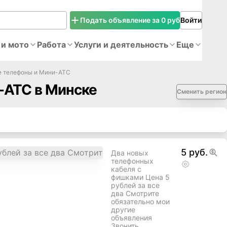
Подать объявление за 0 руб
Войти
 и мото
Работа
Услуги и деятельность
Еще
 телефоны и Мини-АТС
-АТС в Минске
Сменить регион
5 руб.
Два новых
телефонных
кабеля с
фишками Цена 5
рублей за все
два Смотрите
обязательно мои
другие
объявления
Звонить