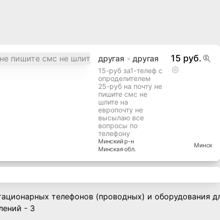
15 руб.
другая
другая
15-руб за1-телеф с
опроделителем
25-руб на почту не
пишите смс не
шлите на
европочту не
высылаю все
вопросы по
телефону
Минский
р-н
Минск
Минская
обл.
тационарных телефонов (проводных) и оборудования дл