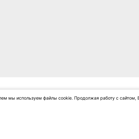
лений - 3
елем мы используем файлы cookie. Продолжая работу с сайтом, 
Размещение
Информация
Реклама
Условия и прави
Справочный центр
Публичный дого
Новости и статьи
Политика конфид