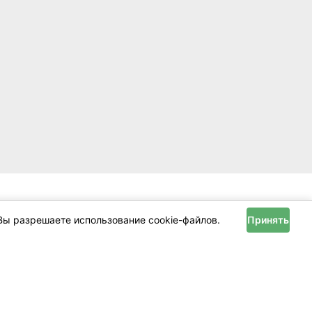
Вы разрешаете использование cookie-файлов.
Принять
Помощь
ла
Техподдержка
вор
Оплата услуг
енциальности
Карта сайта