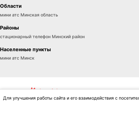
бизнеса и домашнего использования. Доступных объяв
Области
мини атс Минская область
Районы
стационарный телефон Минский район
Населенные пункты
мини атс Минск
Для улучшения работы сайта и его взаимодействия с посетит
Цените впечатления, а остальное можно
найти на нашем сайте