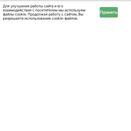
Для улучшения работы сайта и его
взаимодействия с посетителем мы используем
Принять
файлы cookie. Продолжая работу с сайтом, Вы
разрешаете использование cookie-файлов.
Цените впечатления, а остальное можно найти
на нашем сайте
Размещение
Реклама
Справочный центр
Новости и статьи
Информация
Условия и правила
Публичный договор
Политика конфиденциальности
Помощь
Техподдержка
Оплата услуг
Карта сайта