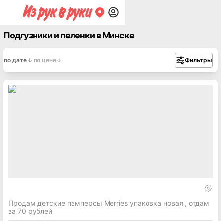
Подгузники и пеленки в Минске
по дате
по цене
Фильтры
Продам детские памперсы Merries упаковка новая , отдам
за 70 рублей