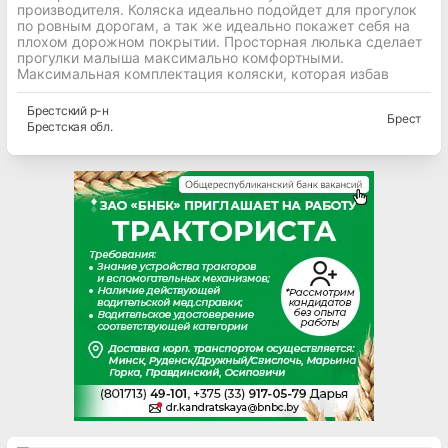
производителя. Коляска идеально подойдет для прогулок
по ровным дорогам, а так же идеально покажет себя на
плохом дорожном покрытии. Просторная люлька сделает
прогулки малыша максимально комфортными.
Максимальная комплектация коляски, которая избав
Брестский
р-н
Брест
Брестская
обл.