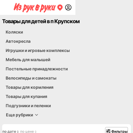
Товары для детей в п Крупском
Радио- и видеоняни
Рюкзаки, сумки-кенгуру, переноски
Спрос
Прокат
Товары для школы. Другое
Коляски
Автокресла
Игрушки и игровые комплексы
Мебель для малышей
Постельные принадлежности
Велосипеды и самокаты
Товары для кормления
Товары для купания
Подгузники и пеленки
Еще рубрики
по дате
по цене
Фильтры