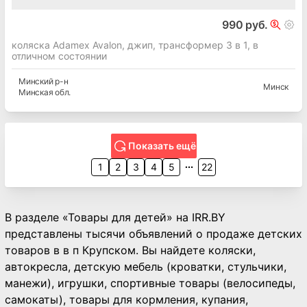
990 руб.
коляска Adamex Avalon, джип, трансформер 3 в 1, в
отличном состоянии
Минский
р-н
Минск
Минская
обл.
Показать ещё
1
2
3
4
5
22
В разделе «Товары для детей» на IRR.BY
представлены тысячи объявлений о продаже детских
товаров в в п Крупском. Вы найдете коляски,
автокресла, детскую мебель (кроватки, стульчики,
манежи), игрушки, спортивные товары (велосипеды,
самокаты), товары для кормления, купания,