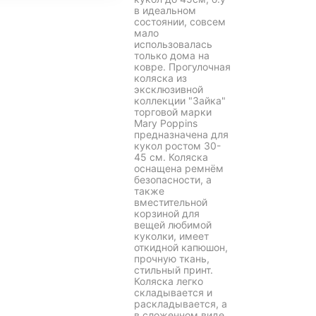
в идеальном
состоянии, совсем
мало
использовалась
только дома на
ковре. Прогулочная
коляска из
эксклюзивной
коллекции "Зайка"
торговой марки
Mary Poppins
предназначена для
кукол ростом 30-
45 см. Коляска
оснащена ремнём
безопасности, а
также
вместительной
корзиной для
вещей любимой
куколки, имеет
откидной капюшон,
прочную ткань,
стильный принт.
Коляска легко
складывается и
раскладывается, а
в сложенном виде