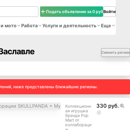
Подать объявление за 0 руб
Войти
 и мото
Работа
Услуги и деятельность
Еще
Заславле
Сменить регион
влений, ниже представлены ближайшие регионы.
330 руб.
Коллекционн
ая игрушка
бренда Pop
Mart от
коллабораци
и