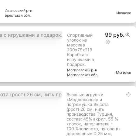
Ивановский
р-н
Иваново
Брестская
обл.
99 руб.
Спортивный
уголок из
массива
200х79х219
Коробка с
игрушками в
подарок.
Могилевский
р-н
Могилев
Могилевская
обл.
Вязаные игрушки
«Медвежонок» и
погремушка Высота
(рост) 26 см, нить
производства Турция,
состав: 45% акрил, 55 %
хлопок, наполнитель -
100 %полиэстр, пуговицы
деревянные D 25 мм,