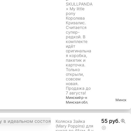
SKULLPANDA
× My little
pony
Королева
Кризалис.
Считается
супер-
редкой. В
комплекте
идёт
оригинальна
я коробка,
пакетик и
карточка.
Только
открыли,
совсем
новая.
Продажа до
7 августа!
Минский
р-н
Минск
Минская
обл.
55 руб.
Коляска Зайка
(Mary Poppins) для
кукол до 45см, б.у