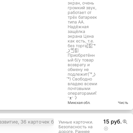
экран, очень
громкий звук,
работает от
трёх батареек
типа АА.
Надёжная
защёлка
экрана Цена
как есть, т.е.
без торга[̲̅$̲̅(̲̅ ͡°
͜ʖ ͡°̲̅)̲̅$̲̅]
Приобретённ
ый б/у товар
возврату и
обмену не
подлежит( ͠° ͟ʖ
͡°) Свободно
владею всеми
почтовыми
операторамиʕ
ᵔᴥᵔ ʔ
Минская
обл.
Чисть
15 руб.
Умные карточки.
Безопасность на
дороге. Раннее