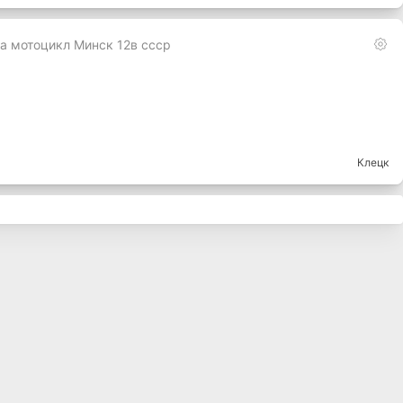
на мотоцикл Минск 12в ссср
Клецк