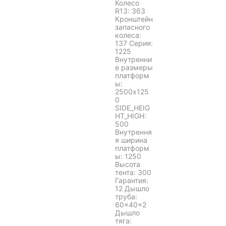
Колесо
R13: 363
Кронштейн
запасного
колеса:
137 Серия:
1225
Внутренни
е размеры
платформ
ы:
2500x125
0
SIDE_HEIG
HT_HIGH:
500
Внутрення
я ширина
платформ
ы: 1250
Высота
тента: 300
Гарантия:
12 Дышло
труба:
60×40×2
Дышло
тяга: