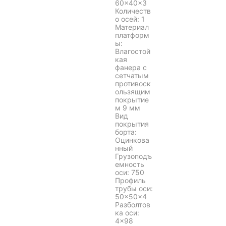
60×40×3
Количеств
о осей: 1
Материал
платформ
ы:
Влагостой
кая
фанера с
сетчатым
противоск
ользящим
покрытие
м 9 мм
Вид
покрытия
борта:
Оцинкова
нный
Грузоподъ
емность
оси: 750
Профиль
трубы оси:
50×50×4
Разболтов
ка оси:
4×98