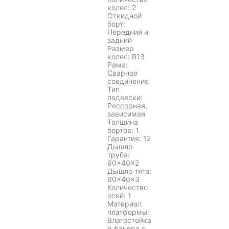
колес: 2
Откидной
борт:
Передний и
задний
Размер
колес: R13
Рама:
Сварное
соединение
Тип
подвески:
Рессорная,
зависимая
Толщина
бортов: 1
Гарантия: 12
Дышло
труба:
60×40×2
Дышло тяга:
60×40×3
Количество
осей: 1
Материал
платформы:
Влагостойка
я фанера с