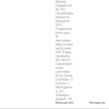
Бренд
подвески:
AL-KO
Грузоподъ
емность
прицепа:
555
Подвеска
рессора:
4-
листовая
Масса без
нагрузки:
195 Рама
профиль:
40×40×2
Самосвал
ьная
система:
Есть Срок
службы: 5
Салон: г.
Молодечн
о, ул.
Тамары
Дудко, 1А
Минская
обл.
Молодечно