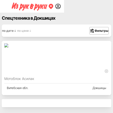
Спецтехника в Докшицах
по дате
по цене
Фильтры
Мотоблок Асилак
Витебская
обл.
Докшицы