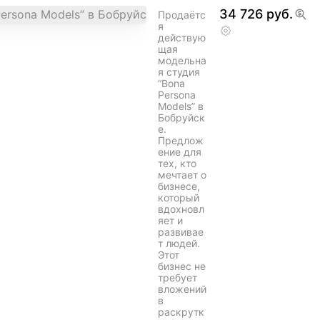
34 726 руб.
Продаётс
я
действую
щая
модельна
я студия
“Bona
Persona
Models” в
Бобруйск
е.
Предлож
ение для
тех, кто
мечтает о
бизнесе,
который
вдохновл
яет и
развивае
т людей.
Этот
бизнес не
требует
вложений
в
раскрутк