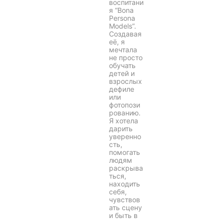
воспитани
я “Bona
Persona
Models”.
Создавая
её, я
мечтала
не просто
обучать
детей и
взрослых
дефиле
или
фотопози
рованию.
Я хотела
дарить
уверенно
сть,
помогать
людям
раскрыва
ться,
находить
себя,
чувствов
ать сцену
и быть в