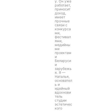
у. Он уже
работает,
приносит
доход,
имеет
прочные
связи с
конкурса
ми,
фестивал
ями,
медийны
ми
проектам
и
Беларуси
и
зарубежь
я. Я —
Наталья,
основател
ь и
идейный
вдохнови
тель
студии
эстетичес
кого