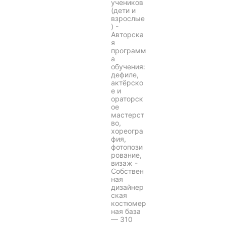
учеников
(дети и
взрослые
) -
Авторска
я
программ
а
обучения:
дефиле,
актёрско
е и
ораторск
ое
мастерст
во,
хореогра
фия,
фотопози
рование,
визаж -
Собствен
ная
дизайнер
ская
костюмер
ная база
— 310