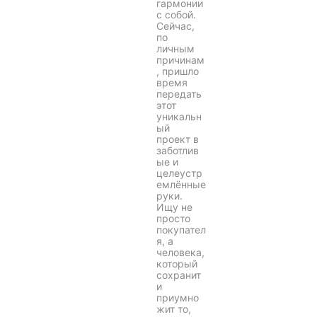
гармонии
с собой.
Сейчас,
по
личным
причинам
, пришло
время
передать
этот
уникальн
ый
проект в
заботлив
ые и
целеустр
емлённые
руки.
Ищу не
просто
покупател
я, а
человека,
который
сохранит
и
приумно
жит то,