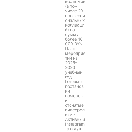
костюмов
(в том
числе 20
професси
ональных
коллекци
й) на
сумму
более 16
000 BYN -
План
мероприя
тий на
2025–
2026
учебный
год -
Готовые
постанов
ки
номеров
и
отснятые
видеорол
ики -
Активный
Instagram
-аккаунт