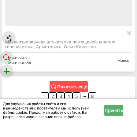
Механизированная штукатурка помещений, монтаж
гипсокартона, Армстронга. Опыт.Качество
Минский
р-н
Минск
Минская
обл.
Показать ещё
1
2
3
4
5
8
Для улучшения работы сайта и его
взаимодействия с посетителем мы используем
Принять
файлы cookie. Продолжая работу с сайтом, Вы
разрешаете использование cookie-файлов.
В разделе «Ремонтно-отделочные работы» на IRR.BY
представлены объявления о проведении ремонтных и
отделочных работ в в Сморгонском районе. Вы