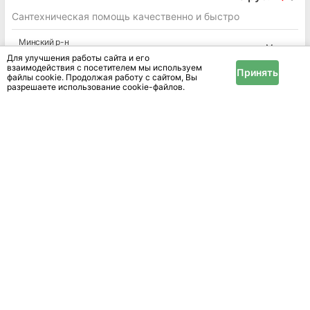
Сантехническая помощь качественно и быстро
Минский
р-н
Минск
Минская
обл.
Для улучшения работы сайта и его
взаимодействия с посетителем мы используем
Принять
файлы cookie. Продолжая работу с сайтом, Вы
разрешаете использование cookie-файлов.
70 руб.
Аварийная чистка засора канализации в Минске
Минский
р-н
Минск
Минская
обл.