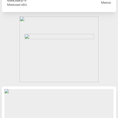
Минский
р-н
Минск
Минская
обл.