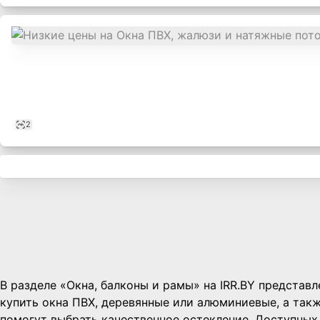
2
,
В разделе «Окна, балконы и рамы» на IRR.BY представ
купить окна ПВХ, деревянные или алюминиевые, а так
помогут выбрать качественное остекление. Доступных 