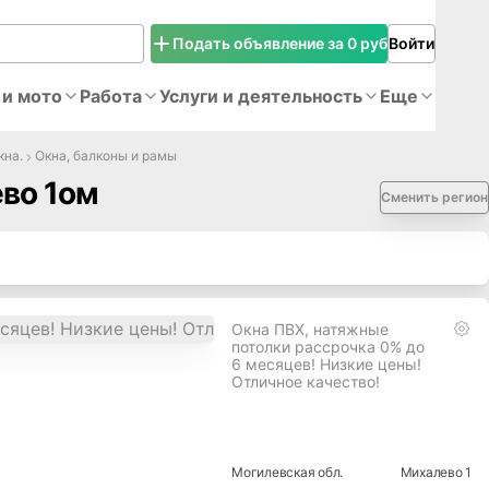
Подать объявление за 0 руб
Войти
 и мото
Работа
Услуги и деятельность
Еще
кна.
Окна, балконы и рамы
ево 1ом
Сменить регион
Окна ПВХ, натяжные
потолки рассрочка 0% до
6 месяцев! Низкие цены!
Отличное качество!
Могилевская
обл.
Михалево 1