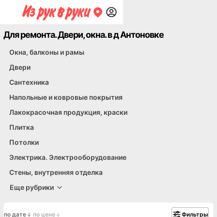
Для ремонта. Двери, окна. в д Антоновке
Стекло, витражи, зеркала
Клеи. Герметик
Замки, фурнитура. Комплектующие
Окна, балконы и рамы
Двери
Сантехника
Напольные и ковровые покрытия
Лакокрасочная продукция, краски
Плитка
Потолки
Электрика. Электрооборудование
Стены, внутренняя отделка
Еще рубрики
по дате
по цене
Фильтры