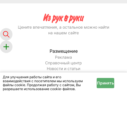
Цените впечатления, а остальное можно найти
на нашем сайте
Размещение
Реклама
Справочный центр
Новости и статьи
Информация
Для улучшения работы сайта и его
взаимодействия с посетителем мы используем
Принять
Условия и правила
файлы cookie. Продолжая работу с сайтом, Вы
разрешаете использование cookie-файлов.
Публичный договор
Политика конфиденциальности
Помощь
Техподдержка
Оплата услуг
Карта сайта