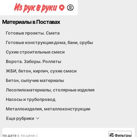
Материалы в Поставах
Металлопрокат
Отопление, водоснабжение и канализация
Облицовочные и отделочные материалы. Кирпич, ка
Печи и камины
Кровельные материалы, мягкая кровля
Изоляционные материалы
Лестницы и их элементы
Элементы крепежа. Метизы
Фасадные материалы
Прочие
Готовые проекты. Смета
Готовые конструкции:дома, бани, срубы
Сухие строительные смеси
Ворота. Заборы. Роллеты
ЖБИ, бетон, кирпич, сухие смеси
Бетон, сыпучие материалы
Лесопиломатериалы, столярные изделия
Насосы и трубопровод
Металлоизделия, металлоконструкции
Еще рубрики
по дате
по цене
Фильтры