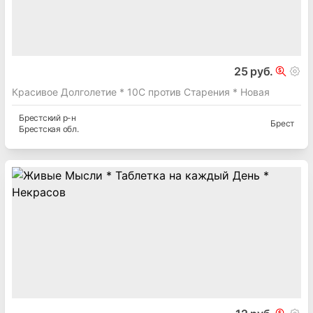
16 руб.
Непознанный Мир Веры * Сретенский Монастырь
Брестский
р-н
Брест
Брестская
обл.
25 руб.
Красивое Долголетие * 10С против Старения * Новая
Брестский
р-н
Брест