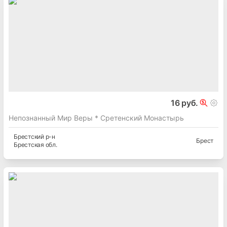
12 руб.
Секреты Бодрости и Здоровья * ФизиоТерапия
Брестский
р-н
Брест
Брестская
обл.