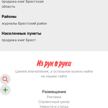
Меньше Знаешь, Лучше Спишь * Сон в Жизни
Брестский
р-н
Брест
Брестская
обл.
Любимые зимние сказки, Евроопт, новая
Брестская
обл.
Брест
В этом подразделе представлены объявления о
продаже книг и журналов в в Бресте. Доступных