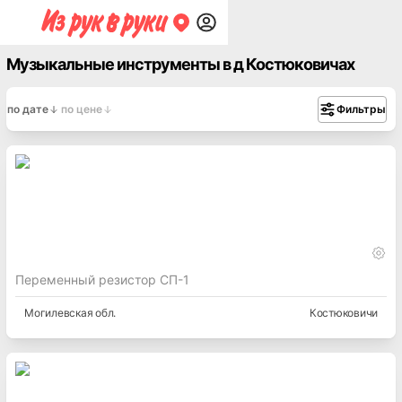
Музыкальные инструменты в д Костюковичах
по дате
по цене
Фильтры
Переменный резистор СП-1
Могилевская
обл.
Костюковичи