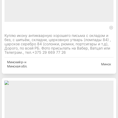
Куплю икону антикварную хорошего письма c окладом и
без, с шитьём, складни, церковную утварь (ломпады 84) ,
царское серебро 84 (солонки, рюмки, портсигары и т.д),
Дорого, по всей РБ. Фото присылать на Вабер, Ватцап или
Телеграм., тел.+375 29 669 77 26
Минский
р-н
Минск
Минская
обл.