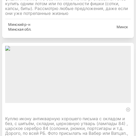
купить одним лотом или по отдельности фишки (сотки,
капсы, биты). Рассмотрю любые предложения, даже если
они уже потрепанные жизнью
Минский
р-н
Минск
Минская
обл.
Куплю икону антикварную хорошего письма c окладом и
без, с шитьём, складни, церковную утварь (лампады 84) ,
царское серебро 84 (солонки, рюмки, портсигары и т.д.
Дорого, по всей РБ. Фото присылать на Вабер или Ватцап.,