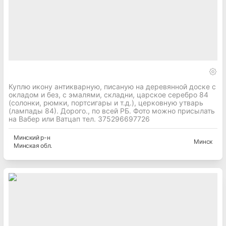
Куплю икону антикварную, писаную на деревянной доске c
окладом и без, с эмалями, складни, царское серебро 84
(солонки, рюмки, портсигары и т.д.), церковную утварь
(лампады 84). Дорого., по всей РБ. Фото можно присылать
на Вабер или Ватцап тел. 375296697726
Минский
р-н
Минск
Минская
обл.