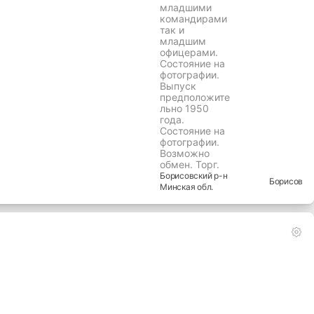
обмен.
Борисовский
р-н
Борисов
Минская
обл.
40 руб.
Планшет
полевой
СССР,
использовалс
я как
младшими
командирами
так и
младшим
офицерами.
Состояние на
фотографии.
Выпуск
предположите
льно 1950
года.
Состояние на
фотографии.
Возможно
обмен. Торг.
Борисовский
р-н
Борисов
Минская
обл.