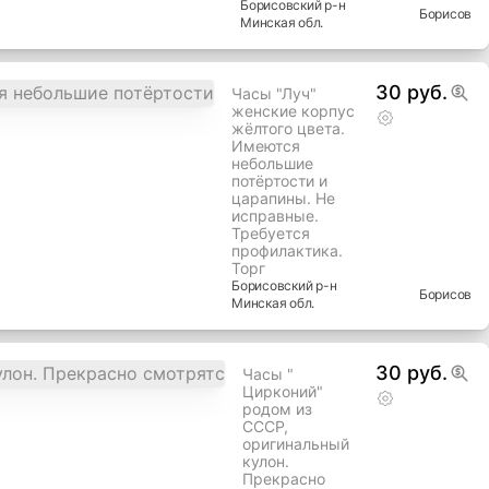
Борисовский
р-н
Борисов
Минская
обл.
30 руб.
Часы "Луч"
женские корпус
жёлтого цвета.
Имеются
небольшие
потёртости и
царапины. Не
исправные.
Требуется
профилактика.
Торг
Борисовский
р-н
Борисов
Минская
обл.