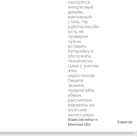
30 руб.
Часы "
Цирконий"
родом из
СССР,
оригинальный
кулон.
Прекрасно
смотрятся
интересный
дизайн,
винтажный
стиль. На
работоспособн
ость не
проверял
нужно
вставить
батарейку и
обслужить,
технически.
Цена с учётом
этих
недостатков.
Пишите
звоните