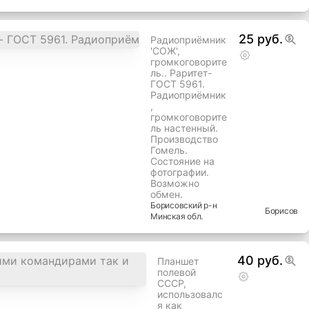
обычной
почтой при
внесении
части
оплаты.
Пишите.
Предлагайте
. Звоните не
стесняйтесь
Борисовский
р-н
Борисов
Минская
обл.
25 руб.
Радиоприёмник
'СОЖ',
громкоговорите
ль.. Раритет-
ГОСТ 5961.
Радиоприёмник
,
громкоговорите
ль настенный.
Производство
Гомель.
Состояние на
фотографии.
Возможно