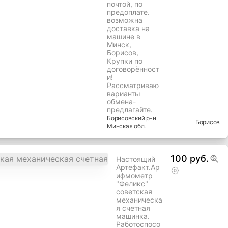
В любом
случае думаю
необходимо
настроить!
Цену поставил
с учетом
недостатка.
Возможно
отправка
обычной
почтой, по
предоплате.
возможна
доставка на
машине в
Минск,
Борисов,
Крупки по
договорённост
и!
Рассматриваю
варианты
обмена-
предлагайте.
Борисовский
р-н
Борисов
Минская
обл.