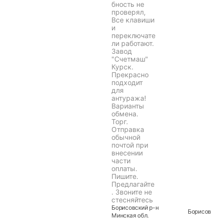
100 руб.
Настоящий
Артефакт.Ар
ифмометр
"Феликс"
советская
механическа
я счетная
машинка.
Работоспосо
бность не
проверял,
Все клавиши
и
переключате
ли работают.
Завод
"Счетмаш"
Курск.
Прекрасно
подходит
для
антуража!
Варианты
обмена.
Торг.
Отправка