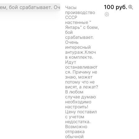
предлагайте
обмен,
рассмотрю
варианты на
мужские
аксессуары.
Борисовский
р-н
Борисов
Минская
обл.
100 руб.
Часы
производство
СССР
настенные "
Янтарь" с боем,
бой
срабатывает.
Очень
интересный
антураж.Ключ
в комплекте.
Идут
останавливают
ся. Причину не
знаю, может
потому что не
висят, а лежат?