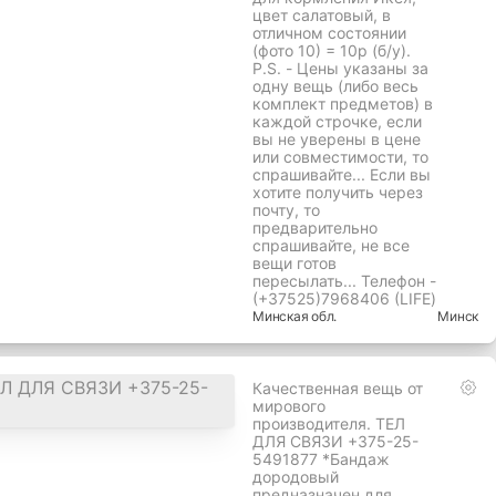
цвет салатовый, в
отличном состоянии
(фото 10) = 10р (б/у).
P.S. - Цены указаны за
одну вещь (либо весь
комплект предметов) в
каждой строчке, если
вы не уверены в цене
или совместимости, то
спрашивайте... Если вы
хотите получить через
почту, то
предварительно
спрашивайте, не все
вещи готов
пересылать... Телефон -
(+37525)7968406 (LIFE)
Минская
обл.
Минск
Качественная вещь от
мирового
производителя. ТЕЛ
ДЛЯ СВЯЗИ +375-25-
5491877 *Бандаж
дородовый
предназначен для