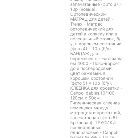
запечатанные (фото 3) =
10р (новые).
Ортопедический
МАТРАЦ для детей -
Trelax - Матрас
ортопедический для
детей в коляску или в
пеленальный столик, б/
у, в хорошем состоянии
(фото 4) = 10р (б/у).
БАНДАЖ для
беременных - Euromama
ем 4000 - Пояс-корсет
до и послеродовый,
цвет бежевый, в
хорошем состоянии
(фото 5) = 10р (б/у).
КЛЕЕНКА для кроватки -
Canpol babies 10/100
120см х 50см -
Гигиеническая клеенка
помещают между
матрацем и простыней,
запечатанная (фото 6) =
5р (новая). ТРУСИКИ
послеродовые
одноразовые - Canpol
babies 9/598 - Трусы