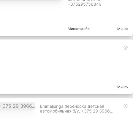
+375295756849
Минская
обл.
Минск
Минск
Еmmaljunga переноска детская
автомобильная б/у, +375 29 3966...