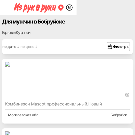
Для мужчин в Бобруйске
Брюки
Куртки
по дате
по цене
Фильтры
Комбинезон Mascot профессиональный.Новый
Могилевская
обл.
Бобруйск