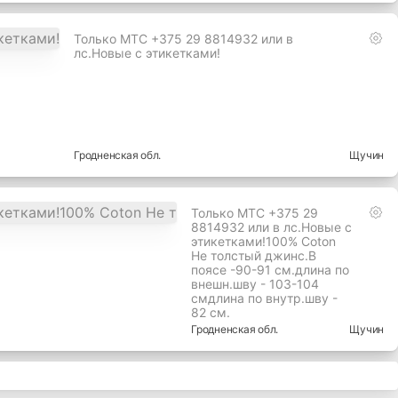
Только МТС +375 29 8814932 или в
лс.Новые с этикетками!
Гродненская
обл.
Щучин
Только МТС +375 29
8814932 или в лс.Новые с
этикетками!100% Coton
Не толстый джинс.В
поясе -90-91 см.длина по
внешн.шву - 103-104
смдлина по внутр.шву -
82 см.
Гродненская
обл.
Щучин