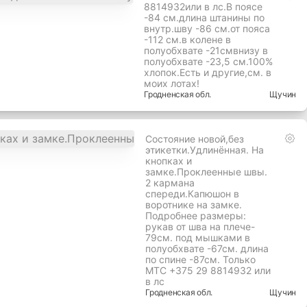
8814932или в лс.В поясе
-84 см.длина штанины по
внутр.шву -86 см.от пояса
-112 см.в колене в
полуобхвате -21смвнизу в
полуобхвате -23,5 см.100%
хлопок.Есть и другие,см. в
моих лотах!
Гродненская
обл.
Щучин
Состояние новой,без
этикетки.Удлинённая. На
кнопках и
замке.Проклеенные швы.
2 кармана
спереди.Капюшон в
воротнике на замке.
Подробнее размеры:
рукав от шва на плече-
79см. под мышками в
полуобхвате -67см. длина
по спине -87см. Только
МТС +375 29 8814932 или
в лс
Гродненская
обл.
Щучин