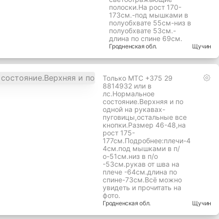
полоски.На рост 170-
173см.-под мышками в
полуобхвате 55см-низ в
полуобхвате 53см.-
длина по спине 69см.
Гродненская
обл.
Щучин
Только МТС +375 29
8814932 или в
лс.Нормальное
состояние.Верхняя и по
одной на рукавах-
пуговицы,остальные все
кнопки.Размер 46-48,на
рост 175-
177см.Подробнее:плечи-4
4см.под мышками в п/
о-51см.низ в п/о
-53см.рукав от шва на
плече -64см.длина по
спине-73см.Всё можно
увидеть и прочитать на
фото.
Гродненская
обл.
Щучин