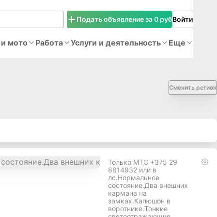
Подать объявление за 0 руб
Войти
 и мото
Работа
Услуги и деятельность
Еще
Сменить регион
Только МТС +375 29
8814932 или в
лс.Нормальное
состояние.Два внешних
кармана на
замках.Капюшон в
воротнике.Тонкие
светоотражающие