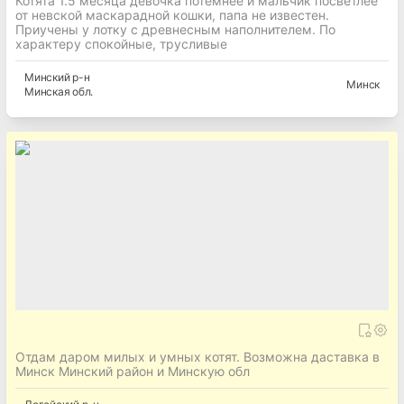
Котята 1.5 месяца девочка потемнее и мальчик посветлее
от невской маскарадной кошки, папа не известен.
Приучены у лотку с древнесным наполнителем. По
характеру спокойные, трусливые
Минский
р-н
Минск
Минская
обл.
Отдам даром милых и умных котят. Возможна даставка в
Минск Минский район и Минскую обл