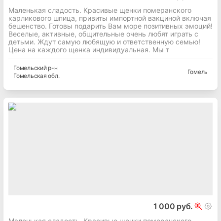
Маленькая сладость. Красивые щенки померанского
карликового шпица, привиты импортной вакциной включая
бешенство. Готовы подарить Вам море позитивных эмоций!
Веселые, активные, общительные очень любят играть с
детьми. Ждут самую любящую и ответственную семью!
Цена на каждого щенка индивидуальная. Мы т
Гомельский
р-н
Гомель
Гомельская
обл.
1 000 руб.
Маленькая сладость. Красивые щенки померанского