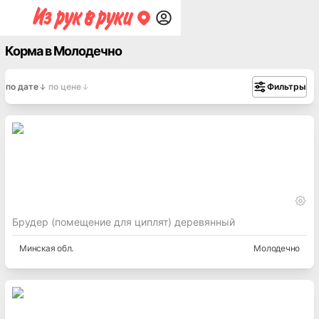
Корма в Молодечно
по дате
по цене
Фильтры
Брудер (помещение для циплят) деревянный
Минская
обл.
Молодечно