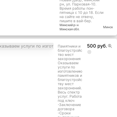
рн, ул. Парковая-10.
Время работы пон-
пятница с 10 до 18. Если
на сайте не отвечу,
пишите в вай-бер.
Минский
р-н
Минск
Минская
обл.
500 руб.
Памятники и
благоустройс
тво мест
захоронения
Оказываем
услуги по
изготовлению
памятников и
благоустройс
тву мест
захоронений.
Весь спектр
услуг. Работа
под ключ
-Заключение
договора
-Сроки