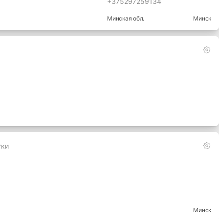
+375297259134
Минская
обл.
Минск
тки
Минск