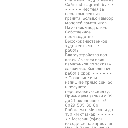
Сайте: stellagranit. by • •
• • • • • Честная за
весь комплект из
гранита: Большой выбор
моделей памятников.
Памятники под ключ.
Собственное
производство.
Высококачественное
художественные
работы.
Благоустройство под
ключ. Изготовление
памятников по эскизам
заказчика. Выполнение
работ в срок. • • • • • •
• Позвоните или
напишите прямо сейчас
и получите
персональную скидку.
Принимаем звонки с 09
до 21 ежедневно.ТЕЛ:
8029-505-68-86
Работаем в Минске и до
150 км от мкад. • • • • •
• • Магазин (офис)
находится по адресу: аг.
Новый Двор, Минский