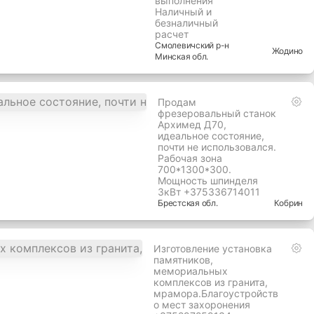
выполнения
Наличный и
безналичный
расчет
Смолевичский
р-н
Жодино
Минская
обл.
Продам
фрезеровальный станок
Архимед Д70,
идеальное состояние,
почти не использовался.
Рабочая зона
700*1300*300.
Мощность шпинделя
3кВт +375336714011
Брестская
обл.
Кобрин
Изготовление установка
памятников,
мемориальных
комплексов из гранита,
мрамора.Благоустройств
о мест захоронения