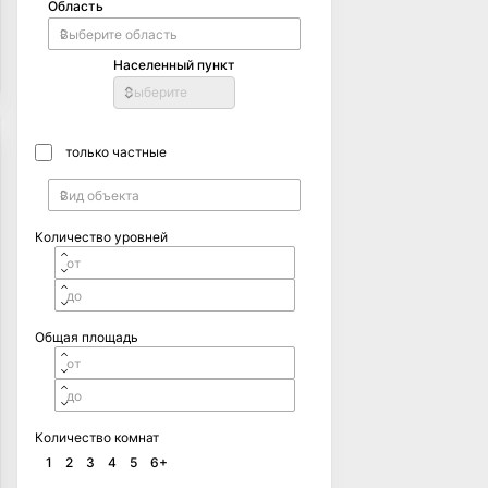
Область
Населенный пункт
Выберите
только частные
Количество уровней
Общая площадь
Количество комнат
1
2
3
4
5
6+