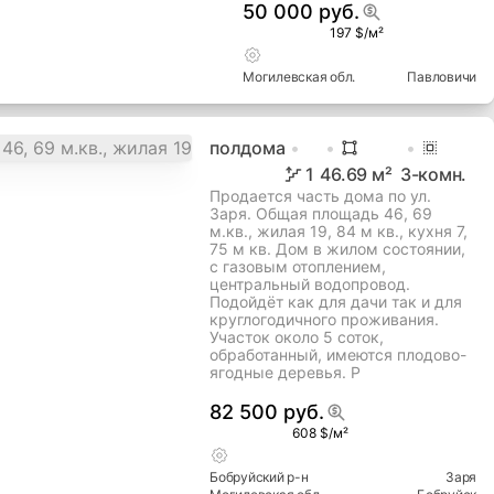
50 000 руб.
197 $/м²
Могилевская
обл.
Павловичи
полдома
1
46.69
м²
3
-комн.
Продается часть дома по ул.
Заря. Общая площадь 46, 69
м.кв., жилая 19, 84 м кв., кухня 7,
75 м кв. Дом в жилом состоянии,
с газовым отоплением,
центральный водопровод.
Подойдёт как для дачи так и для
круглогодичного проживания.
Участок около 5 соток,
обработанный, имеются плодово-
ягодные деревья. Р
82 500 руб.
608 $/м²
Бобруйский
р-н
Заря