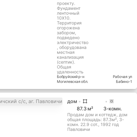
проекту.
Фундамент
ленточный
10Х10.
Территория
огорожена
забором,
подведено
электричество
, оборудована
местная
канализация
(септик).
Общая
удаленность
Бобруйский
р-н
Рабочая ул
Могилевская
обл.
Бабино-1
дом
87.3
м²
3
-комн.
Продам дом и коттедж, дом
общая площадь: 87.3м², 3-
комн. 22.9 сот., 1992 год
Павловичи