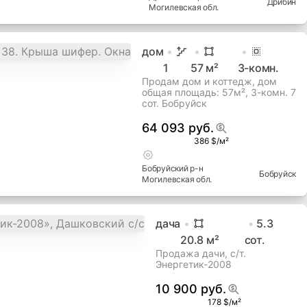
Дрибин
Могилевская
обл.
дом
1
57
м²
3
-комн.
Продам дом и коттедж, дом
общая площадь: 57м², 3-комн. 7
сот. Бобруйск
64 093 руб.
386 $/м²
Бобруйский
р-н
Бобруйск
Могилевская
обл.
дача
5.3
20.8
м²
сот.
Продажа дачи, с/т.
Энергетик-2008
10 900 руб.
178 $/м²