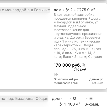
дом
2
75.9
м²
В коттеджной застройке
продается кирпичный дом с
мансардой в д.Голынке, ул.
Дачная. Идеальное
местоположение для
круглогодичного проживания
и отдыха. До реки Березина
идти 1 минуту. Технические
характеристики: Общая
площадь – 75, 9 кв.м; Жилая
– 19, 8 кв.м; Кухня - 14, 2
кв.м; Баня - 21 кв.м; Санузел
170 000 руб.
770 $/м²
Осиповичский
р-н
Дачная ул
Могилевская
обл.
Голынка
дом
1
100
м²
6
-комн.