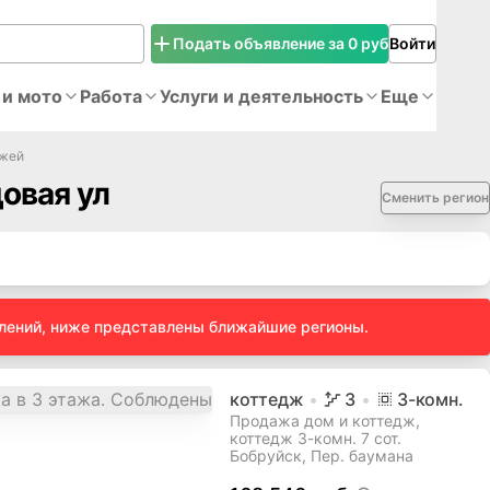
Подать объявление за 0 руб
Войти
 и мото
Работа
Услуги и деятельность
Еще
джей
овая ул
Сменить регион
влений, ниже представлены ближайшие регионы.
коттедж
3
3
-комн.
Продажа дом и коттедж,
коттедж 3-комн. 7 сот.
Бобруйск, Пер. баумана