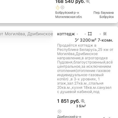
168 540 руб.
Бобруйский
р-н
Пер. баумана
Могилевская
обл.
Бобруйск
коттедж
3
200
м²
7
-комн.
Продаётся коттедж в
Республике Беларусь,25 км от
Могилёва,Дрибинское
направление,в агрогородке
Пудовня,благоустроенный,всё
центральное,за исключением
отопления(отопление газовое
индивидуальное-газовый
котёл) ,в 3-х уровнях, 1
этаж,зал 27кв.м.,спальня
20кв.м.,кухня 18кв.м.санузел
с душевой кабиной,лод
1 851 руб.
3 $/м²
Дрибинский
р-н