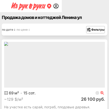
Продажа домов и коттеджей Ленина ул
по дате
по цене
Фильтры
69
м²
15
сот.
26 100 руб.
~
129 $/м²
На участке есть сарай, погреб, плодовые деревья.