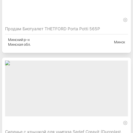
Продам Биотуалет THETFORD Porta Potti 565P
Минский
р-н
Минск
Минская
обл.
Сиденье с крышкой для унитаза Sedef Creavit (Duroplast,