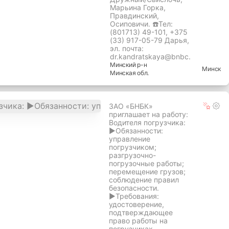
Марьина Горка,
Правдинский,
Осиповичи. ☎️Тел:
(801713) 49-101, +375
(33) 917-05-79 Дарья,
эл. почта:
dr.kandratskaya@bnbc.
Минский
р-н
Минск
Минская
обл.
ЗАО «БНБК»
приглашает на работу:
Водителя погрузчика:
►Обязанности:
управление
погрузчиком;
разгрузочно-
погрузочные работы;
перемещение грузов;
соблюдение правил
безопасности.
►Требования:
удостоверение,
подтверждающее
право работы на
погрузчиках.