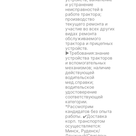
и устранение
неисправностей в
работе трактора;
производство
текущего ремонта и
участие во всех других
видах ремонта
обслуживаемого
трактора и прицепных
устройств.
►Требования:знание
устройства тракторов
и вспомогательных
механизмов; наличие
действующей
водительской
мед.справки;
водительское
удостоверение
соответствующей
категории.
*Рассмотрим
кандидатов без опыта
работы. ✔️Доставка
корп. транспортом
осуществляется:
Минск, Руденск/
Дружный/Свислочь,