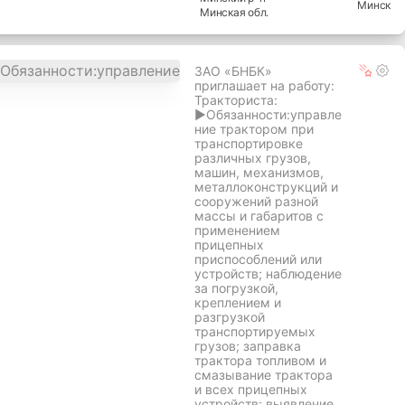
Минск
Минская
обл.
ЗАО «БНБК»
приглашает на работу:
Тракториста:
►Обязанности:управле
ние трактором при
транспортировке
различных грузов,
машин, механизмов,
металлоконструкций и
сооружений разной
массы и габаритов с
применением
прицепных
приспособлений или
устройств; наблюдение
за погрузкой,
креплением и
разгрузкой
транспортируемых
грузов; заправка
трактора топливом и
смазывание трактора
и всех прицепных
устройств; выявление