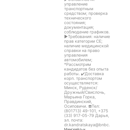
управление
транспортным
средством; проверка
технического
состояния;
документация;
соблюдение графиков.
►Требования: наличие
прав категории СЕ;
наличие медицинской
справки на право
управления
автомобилем;
*Рассмотрим
кандидатов без опыта
работы. ✔️Доставка
корп. транспортом
осуществляется:
Минск, Руденск/
Дружный/Свислочь,
Марьина Горка,
Правдинский,
Осиповичи. ☎️Тел:
(801713) 49-101, +375
(33) 917-05-79 Дарья,
эл. почта:
dr.kandratskaya@bnbc.
Минский
р-н