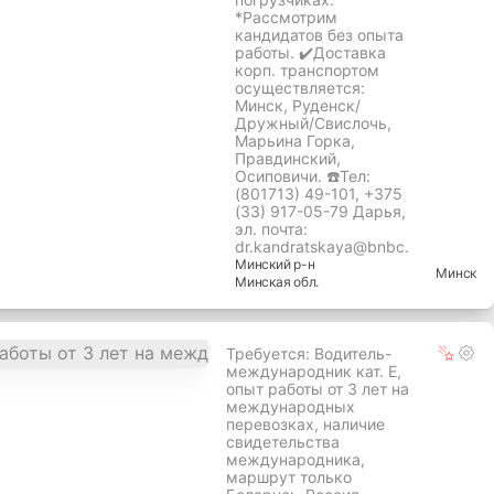
*Рассмотрим
кандидатов без опыта
работы. ✔️Доставка
корп. транспортом
осуществляется:
Минск, Руденск/
Дружный/Свислочь,
Марьина Горка,
Правдинский,
Осиповичи. ☎️Тел:
(801713) 49-101, +375
(33) 917-05-79 Дарья,
эл. почта:
dr.kandratskaya@bnbc.
Минский
р-н
Минск
Минская
обл.
Требуется: Водитель-
международник кат. Е,
опыт работы от 3 лет на
международных
перевозках, наличие
свидетельства
международника,
маршрут только