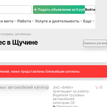
Подать объявление за 0 руб
Войти
 и мото
Работа
Услуги и деятельность
Еще
втосервис, автобизнеc
еc в Щучине
Сменить регион
влений, ниже представлены ближайшие регионы.
ЗАО «БНБК»
приглашает на работу:
Водителя грузовых
автомобилей
категории СE:
►Обязанности: