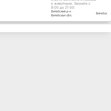
к животным. Звоните с
8:00 до 21:00:
Витебский
р-н
Витебск
Витебская
обл.