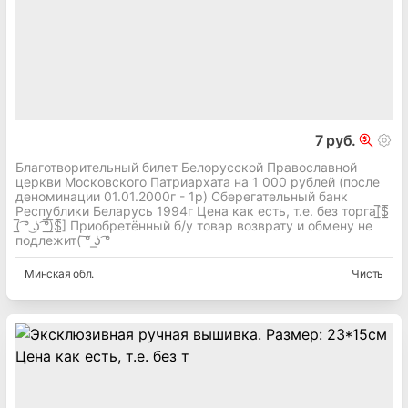
7 руб.
Благотворительный билет Белорусской Православной
церкви Московского Патриархата на 1 000 рублей (после
деноминации 01.01.2000г - 1р) Сберегательный банк
Республики Беларусь 1994г Цена как есть, т.е. без торга[̲̅$̲̅
(̲̅ ͡° ͜ʖ ͡°̲̅)̲̅$̲̅] Приобретённый б/у товар возврату и обмену не
подлежит( ͠° ͟ʖ ͡°
Минская
обл.
Чисть