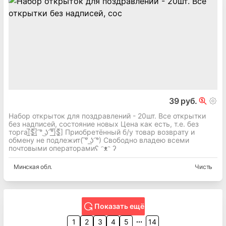
39 руб.
Набор открыток для поздравлений - 20шт. Все открытки
без надписей, состояние новых Цена как есть, т.е. без
торга[̲̅$̲̅(̲̅ ͡° ͜ʖ ͡°̲̅)̲̅$̲̅] Приобретённый б/у товар возврату и
обмену не подлежит( ͠° ͟ʖ ͡°) Свободно владею всеми
почтовыми операторамиʕ ᵔᴥᵔ ʔ
Минская
обл.
Чисть
Показать ещё
1
2
3
4
5
14