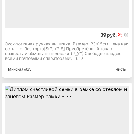
39 руб.
Эксклюзивная ручная вышивка. Размер: 23*15см Цена как
есть, т.е. без торга[̲̅$̲̅(̲̅ ͡° ͜ʖ ͡°̲̅)̲̅$̲̅] Приобретённый товар
возврату и обмену не подлежит( ͠° ͟ʖ ͡°) Свободно владею
всеми почтовыми операторамиʕ ᵔᴥᵔ ʔ
Минская
обл.
Чисть