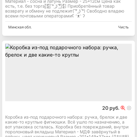
Материал - сосна и латунь Размер - 25*12см Цена как
есть, т.е. без торга[̲̅$̲̅(̲̅ ͡° ͜ʖ ͡°̲̅)̲̅$̲̅] Приобретённый товар
возврату и обмену не подлежит( ͠° ͟ʖ ͡°) Свободно владею
всеми почтовыми операторамиʕ ᵔᴥᵔ ʔ
Минская
обл.
Чисть
20 руб.
Коробка из-под подарочного набора: ручка, брелок и две
какие-то круглые фигнюшки. Всё ушло по назначению, а
вот упаковка осталась. Коробка без повреждений, внутри
поролоновый вкладыш Материал - МДФ завёрнутый в
плёнку, цвет коричневый Размер -201*149*37мм (Д*Ш*В)