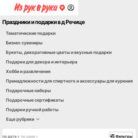
Праздники и подарки в д Речице
Праздничные аксессуары
Другое
Тематические подарки
Бизнес сувениры
Букеты, декоративные цветы и вкусные подарки
Подарки для декора и интерьера
Хобби и развлечения
Принадлежности для спиртного и аксессуары для курения
Подарочные наборы
Подарочные сертификаты
Подарки ручной работы
Еще рубрики
по дате
по цене
Фильтры