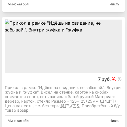
Минская
обл.
Чисть
7 руб.
Прикол в рамке "Идёшь на свидание, не забывай.". Внутри
жуфка и "жуфка". Висел на стенке, картон на скобах
снимается легко, есть запись жёлтой ручкой Материал:
дерево, картон, стекло Размер - 125*125*25мм (Д*Ш*Т)
Цена как есть, т.е. без торга[̲̅$̲̅(̲̅ ͡° ͜ʖ ͡°̲̅)̲̅$̲̅] Приобретённый б/у
товар возвр
Минская
обл.
Чисть