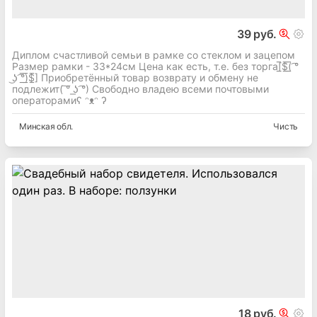
39 руб.
Диплом счастливой семьи в рамке со стеклом и зацепом
Размер рамки - 33*24см Цена как есть, т.е. без торга[̲̅$̲̅(̲̅ ͡°
͜ʖ ͡°̲̅)̲̅$̲̅] Приобретённый товар возврату и обмену не
подлежит( ͠° ͟ʖ ͡°) Свободно владею всеми почтовыми
операторамиʕ ᵔᴥᵔ ʔ
Минская
обл.
Чисть
18 руб.