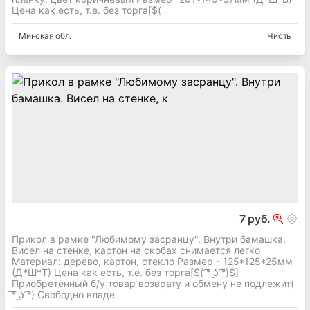
Цена как есть, т.е. без торга[̲̅$̲̅(̲
Минская
обл.
Чисть
7 руб.
Прикол в рамке "Любимому засранцу". Внутри бамашка.
Висел на стенке, картон на скобах снимается легко
Материал: дерево, картон, стекло Размер - 125*125*25мм
(Д*Ш*Т) Цена как есть, т.е. без торга[̲̅$̲̅(̲̅ ͡° ͜ʖ ͡°̲̅)̲̅$̲̅]
Приобретённый б/у товар возврату и обмену не подлежит(
͠° ͟ʖ ͡°) Свободно владе