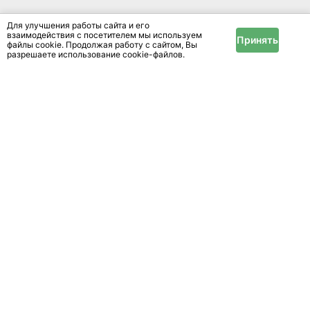
Для улучшения работы сайта и его
взаимодействия с посетителем мы используем
Принять
файлы cookie. Продолжая работу с сайтом, Вы
разрешаете использование cookie-файлов.
Цените впечатления, а остальное можно найти
на нашем сайте
Размещение
Реклама
Справочный центр
Новости и статьи
Информация
Условия и правила
Публичный договор
Политика конфиденциальности
Помощь
Техподдержка
Оплата услуг
Карта сайта