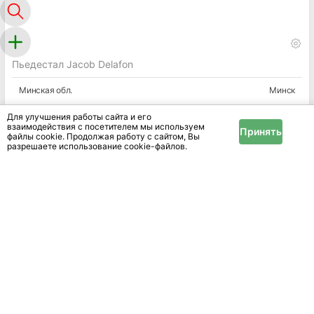
Пьедестал Jacob Delafon
Минская
обл.
Минск
Для улучшения работы сайта и его
взаимодействия с посетителем мы используем
Принять
файлы cookie. Продолжая работу с сайтом, Вы
разрешаете использование cookie-файлов.
В подразделе «Мебель для ванной комнаты» на
IRR.BY представлены объявления о продаже
специализированной мебели для ванных комнат в в
Жодино. Тумбы под умывальник, пеналы, шкафы,
навесные полки, зеркала – все из влагостойких
материалов. Создайте функциональную и красивую
ванную. Доступных объявлений - 1
Области