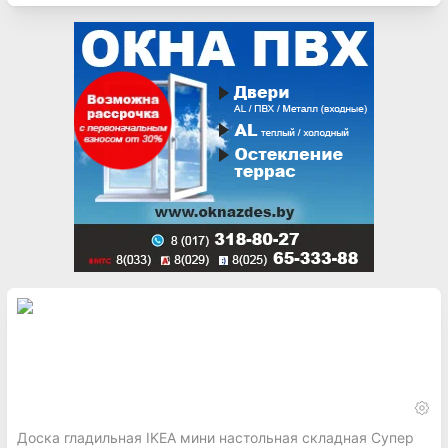
Доска гладильная IKEA мини настольная складная Супер