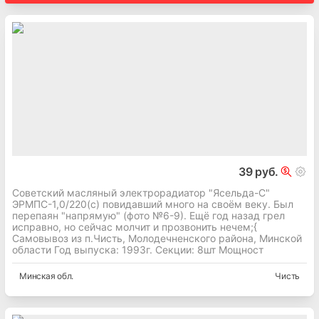
39 руб.
Советский масляный электрорадиатор "Ясельда-С"
ЭРМПС-1,0/220(с) повидавший много на своём веку. Был
перепаян "напрямую" (фото №6-9). Ещё год назад грел
исправно, но сейчас молчит и прозвонить нечем;{
Самовывоз из п.Чисть, Молодечненского района, Минской
области Год выпуска: 1993г. Секции: 8шт Мощност
Минская
обл.
Чисть