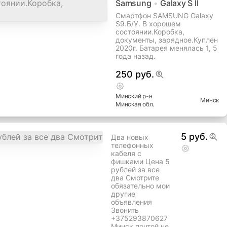
Samsung
Galaxy S II
Смартфон SAMSUNG Galaxy
S9.Б/У. В хорошем
состоянии.Коробка,
документы, зарядное.Куплен
2020г. Батарея менялась 1, 5
года назад.
250 руб.
Минский
р-н
Минск
Минская
обл.
5 руб.
Два новых
телефонных
кабеля с
фишками Цена 5
рублей за все
два Смотрите
обязательно мои
другие
объявления
Звонить
+375293870627
Минск почтой не