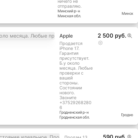
ничего не
отправляю.
Минский
р-н
Минск
Минская
обл.
2 500 руб.
Apple
Продается
iPhone 17.
Гарантия
присутствует.
Б.у около
месяца. Любые
проверки с
вашей
стороны.
Состоянии
нового.
Звоните
+37529268280
6
Гродненский
р-н
Гродно
Гродненская
обл.
590 руб.
Продам 13