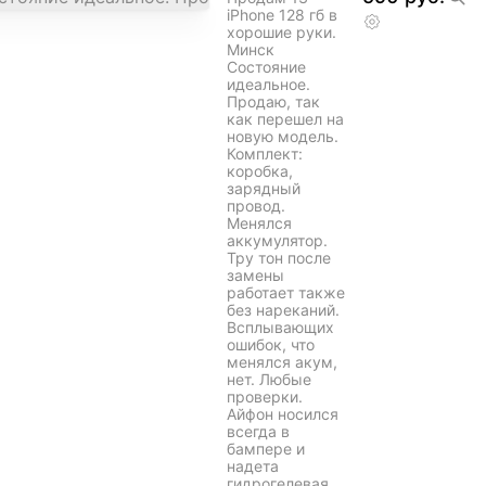
iPhone 128 гб в
хорошие руки.
Минск
Состояние
идеальное.
Продаю, так
как перешел на
новую модель.
Комплект:
коробка,
зарядный
провод.
Менялся
аккумулятор.
Тру тон после
замены
работает также
без нареканий.
Всплывающих
ошибок, что
менялся акум,
нет. Любые
проверки.
Айфон носился
всегда в
бампере и
надета
гидрогелевая