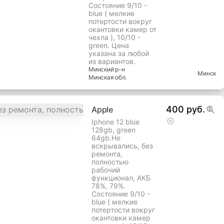
Состояние 9/10 -
blue ( мелкие
потертости вокруг
окантовки камер от
чехла ), 10/10 -
green. Цена
указана за любой
из вариантов.
Минский
р-н
Минск
Минская
обл.
400 руб.
Apple
Iphone 12 blue
128gb, green
64gb.Не
вскрывались, без
ремонта,
полностью
рабочий
функционал, АКБ
78%, 79%.
Состояние 9/10 -
blue ( мелкие
потертости вокруг
окантовки камер