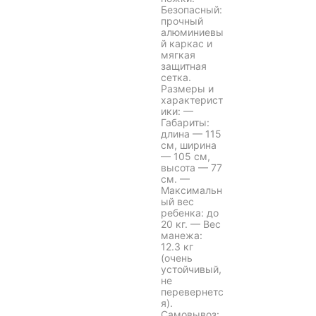
Безопасный:
прочный
алюминиевы
й каркас и
мягкая
защитная
сетка.
Размеры и
характерист
ики: —
Габариты:
длина — 115
см, ширина
— 105 см,
высота — 77
см. —
Максимальн
ый вес
ребенка: до
20 кг. — Вес
манежа:
12.3 кг
(очень
устойчивый,
не
перевернетс
я).
Самовывоз: