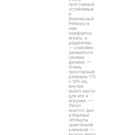
просторный,
устойчивый
и
безопасный.
Ребенку в
нем
комфортно
играть, а
родителям
— спокойно
заниматься
своими
делами. —
Очень
просторный:
размеры 115
x 105 см,
внутри
много места
для игр и
игрушек. —
Легко
моется: дно
и бортики
обтянуты
практичной
клеенкой —
можно легко