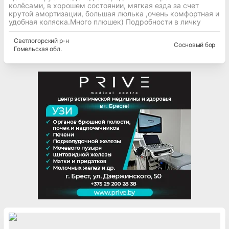
колёсами, в хорошем состоянии, мягкая езда за счет
крутой амортизации, большая люлька ,очень комфортная и
удобная коляска.Много плюшек) Подробности в личку
Светлогорский
р-н
Сосновый бор
Гомельская
обл.