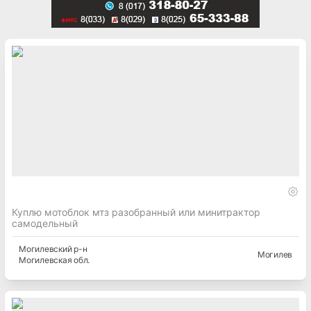
Куплю мотоблок мтз разобранный или минитрактор
самодельный
Могилевский
р-н
Могилев
Могилевская
обл.