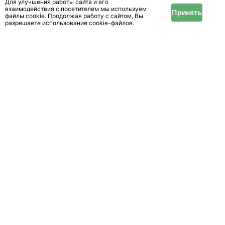
Для улучшения работы сайта и его
взаимодействия с посетителем мы используем
Принять
файлы cookie. Продолжая работу с сайтом, Вы
разрешаете использование cookie-файлов.
Фреза для мотоблока МТЗ
Гомельская
обл.
Гомель
Прицеп для мотоблока
Гомельская
обл.
Гомель
Показать ещё