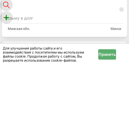
Возьму в долг
Минская
обл.
Минск
Для улучшения работы сайта и его
взаимодействия с посетителем мы используем
Принять
файлы cookie. Продолжая работу с сайтом, Вы
разрешаете использование cookie-файлов.
Продаётся готовая вендинговая караоке-кабинка
Минская
обл.
Минск