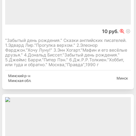
10 руб.
"Забытый день рождения." Сказки английских писателей.
1.Эдвард Лир."Прогулка верхом." 2.Элеонор
Фарджон."Хочу Луну!" 3.Энн Хогарт."Мафин и его весёлые
друзья." 4.Дональд Биссет."Забытый день рождения."
5.Джеймс Барри."Питер Пэн." 6.Дж.Р.Р.Толкиен."Хоббит,
или туда и обратно." Москва,"Правда",1990 г
Минский
р-н
Минск
Минская
обл.