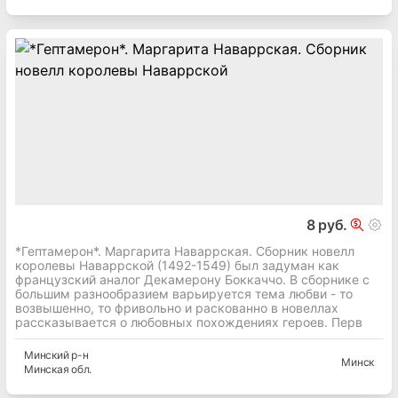
8 руб.
*Гептамерон*. Маргарита Наваррская. Сборник новелл
королевы Наваррской (1492-1549) был задуман как
французский аналог Декамерону Боккаччо. В сборнике с
большим разнообразием варьируется тема любви - то
возвышенно, то фривольно и раскованно в новеллах
рассказывается о любовных похождениях героев. Перв
Минский
р-н
Минск
Минская
обл.