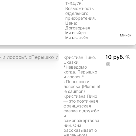
моделей с
журналами:
БТР-80, СУ-85,
Т-62, ИС-3,
Т-35, СУ-122,
Т-28, БМП-1,
Т-55, ПТ-76,
ИСУ-152,
БМД-1, ИС-2,
Т-80, Т-34-85,
Т-34-42,
Т-34/76.
Возможность
отдельного
приобретения.
Цена:
Договорная
Минский
р-н
Минск
Минская
обл.
10 руб.
Кристиан Пино.
Сказки.
*Неведомо
когда. Перышко
и лосось*.
«Перышко и