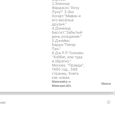
10 руб.
"Забытый день
рождения."
Сказки
английских
писателей.
1.Эдвард
Лир."Прогулка
верхом."
2.Элеонор
Фарджон."Хочу
Луну!" 3.Энн
Хогарт."Мафин и
его весёлые
друзья."
4.Дональд
Биссет."Забытый
день рождения."
5.Джеймс
Барри."Питер
Пэн."
6.Дж.Р.Р.Толкиен.
"Хоббит, или туда
и обратно."
Москва, "Правда",
1990 год., 588