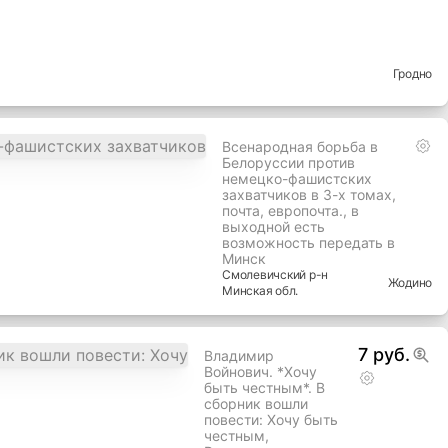
страниц. Книга
как новая.
Минский
р-н
Минск
Минская
обл.
нии
Гродно
Всенародная борьба в
Белоруссии против
немецко-фашистских
захватчиков в 3-х томах,
почта, европочта., в
выходной есть
возможность передать в
Минск
Смолевичский
р-н