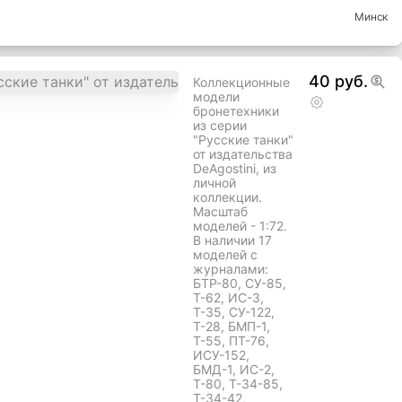
25 руб.
ие новое цена за книгу
Минск
40 руб.
Коллекционные
модели
бронетехники
из серии
"Русские танки"
от издательства
DeAgostini, из
личной
коллекции.
Масштаб
моделей - 1:72.
В наличии 17