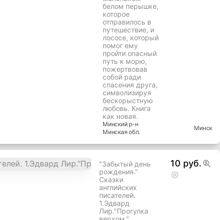
лосось» (Plume et
le saumon)
Кристиана Пино
— это поэтичная
французская
сказка о дружбе
и
самопожертвова
нии. Она
рассказывает о
маленьком
белом перышке,
которое
отправилось в
путешествие, и
лососе, который
помог ему
пройти опасный
путь к морю,
пожертвовав
собой ради
спасения друга,
символизируя
бескорыстную
любовь. Книга
как новая.
Минский
р-н
Минск
Минская
обл.