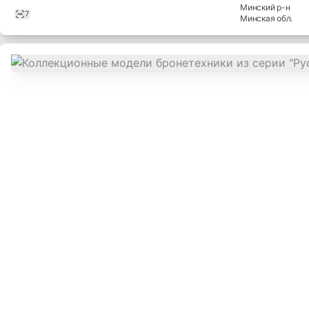
Книги состоян
Минский
р-н
7
Минская
обл.