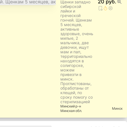
20 руб.
Щенки западно
сибирской
лайки и
греческой
гончей. Щенкам
5 месяцев,
активные
здоровые, очень
милые, 2
мальчика, две
девочки, ищут
мам и пап,
территориально
находятся в
солигорске,
можем
привезти в
минск.
Проглистованы,
обработаны от
клещей, по
сроку помогу со
стерилизацией
Минский
р-н
Минск
Минская
обл.