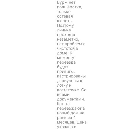
Бурм нет
подшёрстка,
только
остевая
шерсть.
Поэтому
линька
проходит
незаметно,
нет проблем с
чистотой в
доме. К
моменту
переезда
будут
привиты,
кастрированы
, приучены к
лотку и
когтеточке. Со
всеми
документами.
Котята
переезжают в
новый дом не
раньше 4
месяцев. Цена
указана в