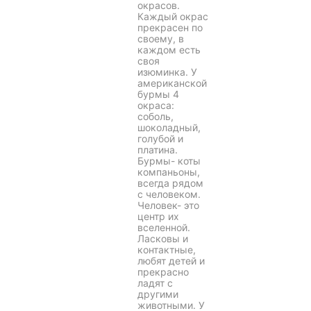
окрасов.
Каждый окрас
прекрасен по
своему, в
каждом есть
своя
изюминка. У
американской
бурмы 4
окраса:
соболь,
шоколадный,
голубой и
платина.
Бурмы- коты
компаньоны,
всегда рядом
с человеком.
Человек- это
центр их
вселенной.
Ласковы и
контактные,
любят детей и
прекрасно
ладят с
другими
животными. У