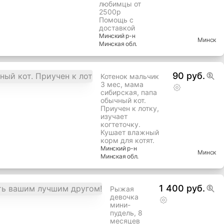
любимцы от
2500р
Помощь с
доставкой
Минский
р-н
Минск
Минская
обл.
90 руб.
Котенок мальчик
3 мес, мама
сибирская, папа
обычный кот.
Приучен к лотку,
изучает
когтеточку.
Кушает влажный
корм для котят.
Минский
р-н
Минск
Минская
обл.
1 400 руб.
Рыжая
девочка
мини-
пудель, 8
месяцев