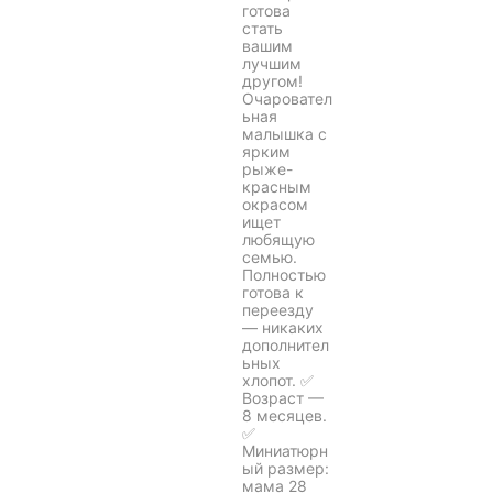
готова
стать
вашим
лучшим
другом!
Очаровател
ьная
малышка с
ярким
рыже-
красным
окрасом
ищет
любящую
семью.
Полностью
готова к
переезду
— никаких
дополнител
ьных
хлопот. ✅
Возраст —
8 месяцев.
✅
Миниатюрн
ый размер:
мама 28