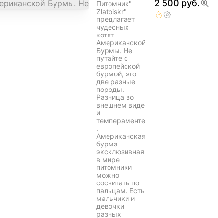
2 500 руб.
Питомник"
Zlatoiskr"
предлагает
чудесных
котят
Американской
Бурмы. Не
путайте с
европейской
бурмой, это
две разные
породы.
Разница во
внешнем виде
и
темпераменте
.
Американская
бурма
эксклюзивная,
в мире
питомники
можно
сосчитать по
пальцам. Есть
мальчики и
девочки
разных