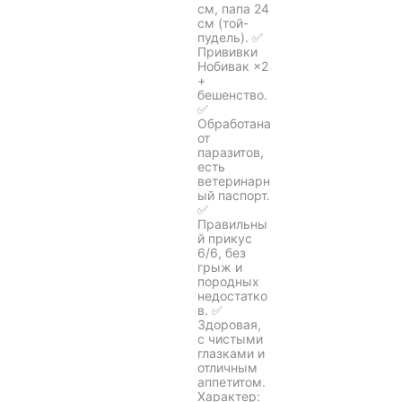
см, папа 24
см (той-
пудель). ✅
Прививки
Нобивак ×2
+
бешенство.
✅
Обработана
от
паразитов,
есть
ветеринарн
ый паспорт.
✅
Правильны
й прикус
6/6, без
грыж и
породных
недостатко
в. ✅
Здоровая,
с чистыми
глазками и
отличным
аппетитом.
Характер: