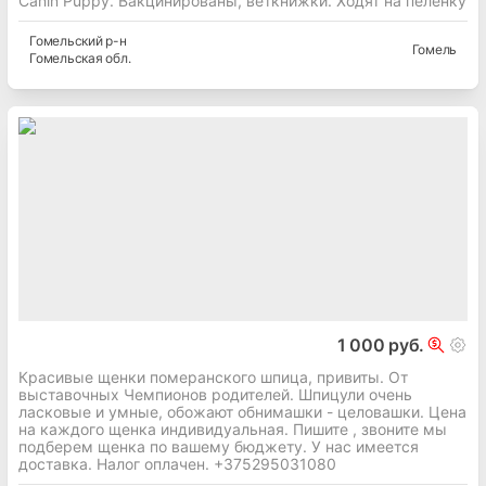
Canin Puppy. Вакцинированы, веткнижки. Ходят на пелёнку
Гомельский
р-н
Гомель
Гомельская
обл.
1 000 руб.
Красивые щенки померанского шпица, привиты. От
выставочных Чемпионов родителей. Шпицули очень
ласковые и умные, обожают обнимашки - целовашки. Цена
на каждого щенка индивидуальная. Пишите , звоните мы
подберем щенка по вашему бюджету. У нас имеется
доставка. Налог оплачен. +375295031080