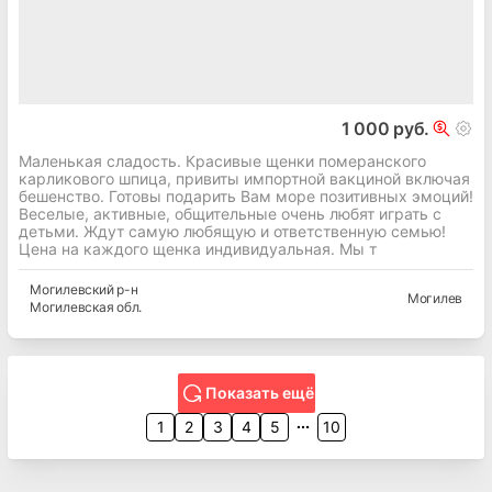
1 000 руб.
Маленькая сладость. Красивые щенки померанского
карликового шпица, привиты импортной вакциной включая
бешенство. Готовы подарить Вам море позитивных эмоций!
Веселые, активные, общительные очень любят играть с
детьми. Ждут самую любящую и ответственную семью!
Цена на каждого щенка индивидуальная. Мы т
Могилевский
р-н
Могилев
Могилевская
обл.
Показать ещё
1
2
3
4
5
10