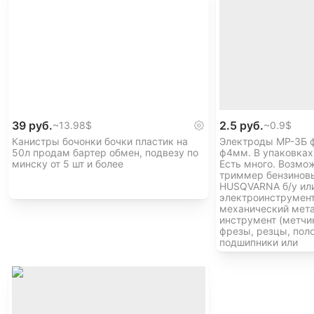
39 руб.
2.5 руб.
~
13.98$
~
0.9$
Канистры бочонки бочки пластик на
Электроды МР-3Б 
50л продам бартер обмен, подвезу по
ф4мм. В упаковках п
минску от 5 шт и более
Есть много. Возмо
триммер бензиновы
HUSQVARNA б/у или
электроинструмент
механический мет
инструмент (метчик
фрезы, резцы, полот
подшипники или