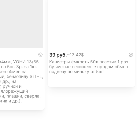
39 руб.
~
13.42$
ф4мм, УОНИ 13/55
Канистры ёмкость 50л пластик 1 раз
о 5кг. 3р. за 1кг.
бу чистые непищевые продам обмен
жен обмен на
подвезу по минску от 5шт
й, бензопилу STIHL,
 др., на
, ручной и
аллорежущий
и, плашки, сверла,
на и др.),